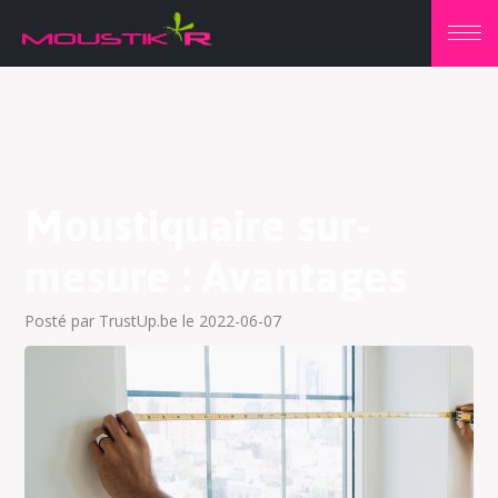
Moustiquaire sur-
mesure : Avantages
Posté par TrustUp.be le 2022-06-07